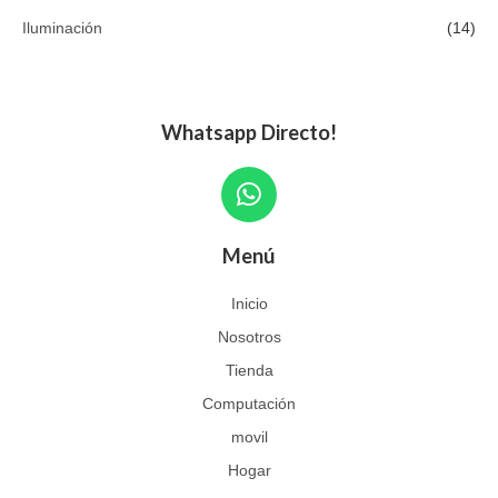
Iluminación
(14)
Whatsapp Directo!
W
h
a
Menú
t
s
Inicio
a
Nosotros
p
p
Tienda
Computación
movil
Hogar