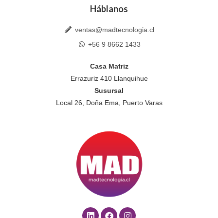
Háblanos
ventas@madtecnologia.cl
+56 9 8662 1433
Casa Matriz
Errazuriz 410 Llanquihue
Susursal
Local 26, Doña Ema, Puerto Varas
L
F
I