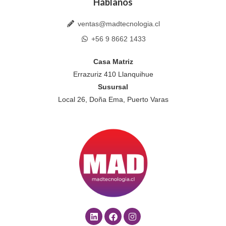
Háblanos
ventas@madtecnologia.cl
+56 9 8662 1433
Casa Matriz
Errazuriz 410 Llanquihue
Susursal
Local 26, Doña Ema, Puerto Varas
L
F
I
i
a
n