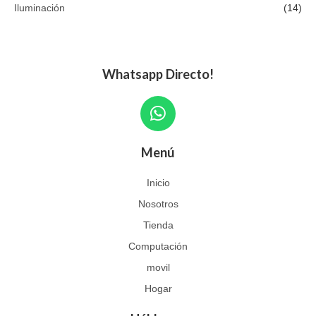
Iluminación
(14)
Whatsapp Directo!
W
h
a
Menú
t
s
Inicio
a
Nosotros
p
p
Tienda
Computación
movil
Hogar