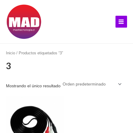
Ir
B
Main
al
u
Menu
contenido
s
c
a
r
p
Inicio
/ Productos etiquetados “3”
o
3
r
:
Mostrando el único resultado