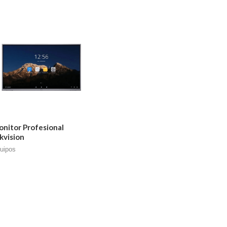
nitor Profesional
kvision
uipos