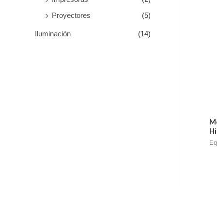
Proyectores
(5)
Iluminación
(14)
Mo
Hi
Eq