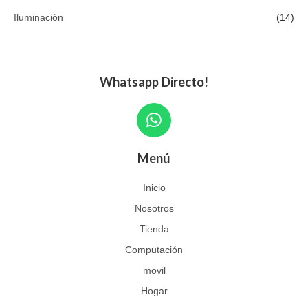
Iluminación
(14)
Whatsapp Directo!
W
h
a
Menú
t
s
Inicio
a
Nosotros
p
p
Tienda
Computación
movil
Hogar