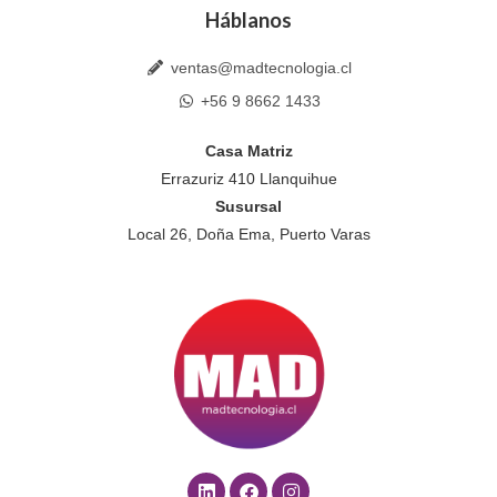
Háblanos
ventas@madtecnologia.cl
+56 9 8662 1433
Casa Matriz
Errazuriz 410 Llanquihue
Susursal
Local 26, Doña Ema, Puerto Varas
L
F
I