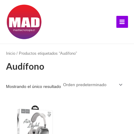
Ir
B
Main
al
u
Menu
contenido
s
c
a
r
p
Inicio
/ Productos etiquetados “Audífono”
o
Audífono
r
:
Mostrando el único resultado