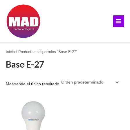
Ir
B
Main
al
u
Menu
contenido
s
c
a
r
p
Inicio
/ Productos etiquetados “Base E-27”
o
Base E-27
r
:
Mostrando el único resultado