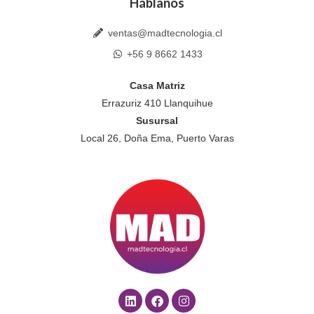
Háblanos
ventas@madtecnologia.cl
+56 9 8662 1433
Casa Matriz
Errazuriz 410 Llanquihue
Susursal
Local 26, Doña Ema, Puerto Varas
L
F
I
i
a
n