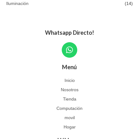
Iluminación
(14)
Whatsapp Directo!
W
h
a
Menú
t
s
Inicio
a
Nosotros
p
p
Tienda
Computación
movil
Hogar