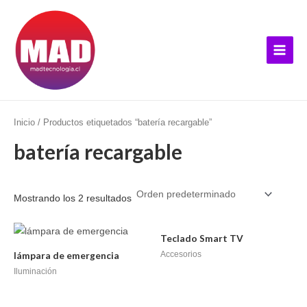
Ir
B
Main
al
u
Menu
contenido
s
c
a
r
p
Inicio
/ Productos etiquetados “batería recargable”
o
batería recargable
r
:
Mostrando los 2 resultados
Teclado Smart TV
Accesorios
lámpara de emergencia
Iluminación