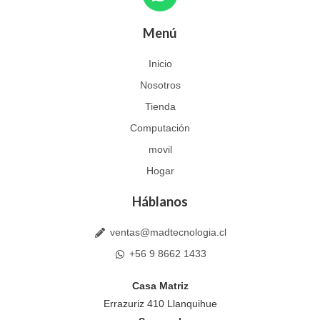
h
a
Menú
t
s
Inicio
a
Nosotros
p
p
Tienda
Computación
movil
Hogar
Háblanos
ventas@madtecnologia.cl
+56 9 8662 1433
Casa Matriz
Errazuriz 410 Llanquihue