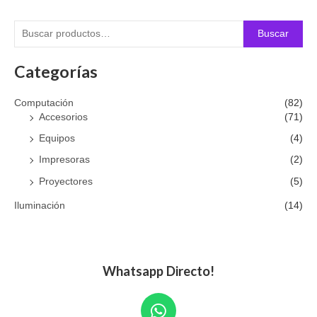
Buscar
Categorías
Computación
(82)
Accesorios
(71)
Equipos
(4)
Impresoras
(2)
Proyectores
(5)
Iluminación
(14)
Whatsapp Directo!
W