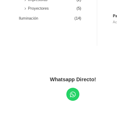
Proyectores
(5)
Pa
Iluminación
(14)
Ac
Whatsapp Directo!
W
h
a
t
s