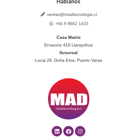
Háblanos
ventas@madtecnologia.cl
+56 9 8662 1433
Casa Matriz
Errazuriz 410 Llanquihue
Susursal
Local 26, Doña Ema, Puerto Varas
L
F
I
i
a
n