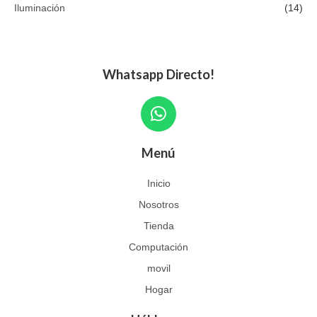
Iluminación
(14)
Whatsapp Directo!
W
h
a
Menú
t
s
Inicio
a
Nosotros
p
p
Tienda
Computación
movil
Hogar