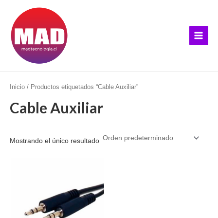
Ir
B
Main
al
u
Menu
contenido
s
c
a
r
p
Inicio
/ Productos etiquetados “Cable Auxiliar”
o
Cable Auxiliar
r
:
Mostrando el único resultado