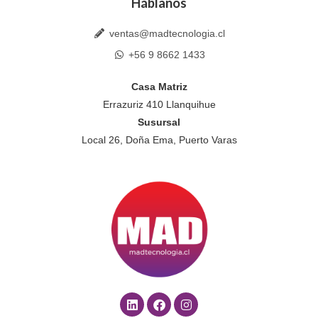
Háblanos
ventas@madtecnologia.cl
+56 9 8662 1433
Casa Matriz
Errazuriz 410 Llanquihue
Susursal
Local 26, Doña Ema, Puerto Varas
L
F
I
i
a
n