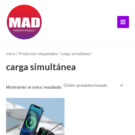
Ir
B
Main
al
u
Menu
contenido
s
c
a
r
p
Inicio
/ Productos etiquetados “carga simultánea”
o
carga simultánea
r
:
Mostrando el único resultado