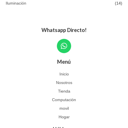
Iluminación
(14)
Whatsapp Directo!
W
h
a
Menú
t
s
Inicio
a
Nosotros
p
p
Tienda
Computación
movil
Hogar