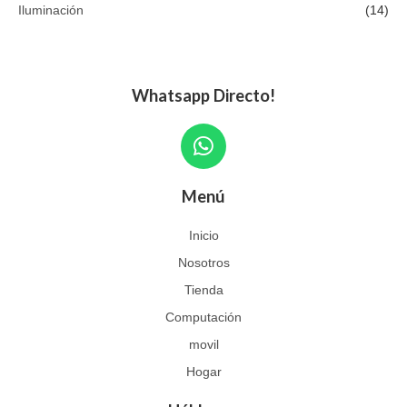
Iluminación
(14)
Whatsapp Directo!
W
h
a
Menú
t
s
Inicio
a
Nosotros
p
p
Tienda
Computación
movil
Hogar