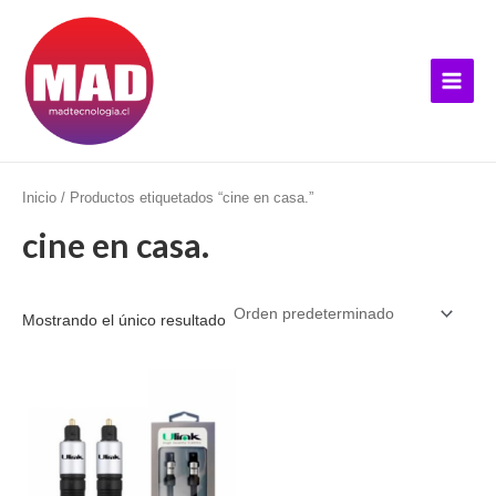
Ir
B
Main
al
u
Menu
contenido
s
c
a
r
p
Inicio
/ Productos etiquetados “cine en casa.”
o
cine en casa.
r
:
Mostrando el único resultado