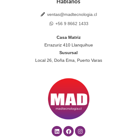
Háblanos
ventas@madtecnologia.cl
+56 9 8662 1433
Casa Matriz
Errazuriz 410 Llanquihue
Susursal
Local 26, Doña Ema, Puerto Varas
L
F
I
i
a
n