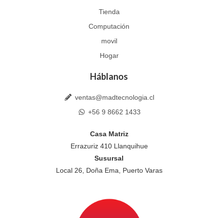
p
p
Tienda
Computación
movil
Hogar
Háblanos
ventas@madtecnologia.cl
+56 9 8662 1433
Casa Matriz
Errazuriz 410 Llanquihue
Susursal
Local 26, Doña Ema, Puerto Varas