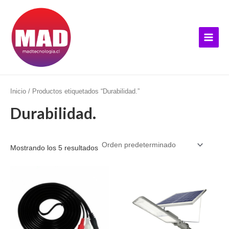
Ir
B
Main
al
u
Menu
contenido
s
c
a
r
p
Inicio
/ Productos etiquetados “Durabilidad.”
o
Durabilidad.
r
:
Mostrando los 5 resultados