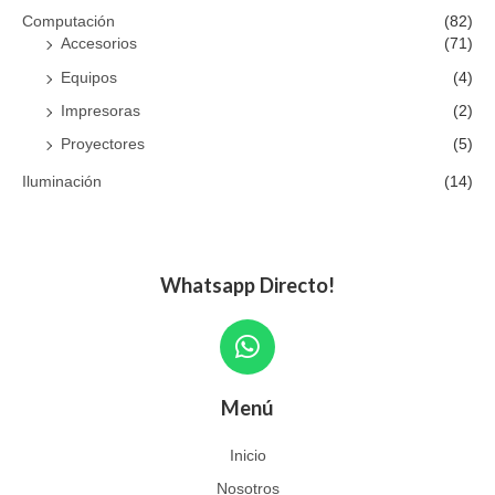
Computación
(82)
Accesorios
(71)
Equipos
(4)
Impresoras
(2)
Proyectores
(5)
Iluminación
(14)
Whatsapp Directo!
W
h
a
Menú
t
s
Inicio
a
Nosotros