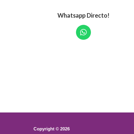
Whatsapp Directo!
W
h
a
t
s
a
p
p
Copyright © 2026