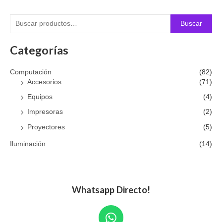
Buscar
Categorías
Computación
(82)
Accesorios
(71)
Equipos
(4)
Impresoras
(2)
Proyectores
(5)
Iluminación
(14)
Whatsapp Directo!
W