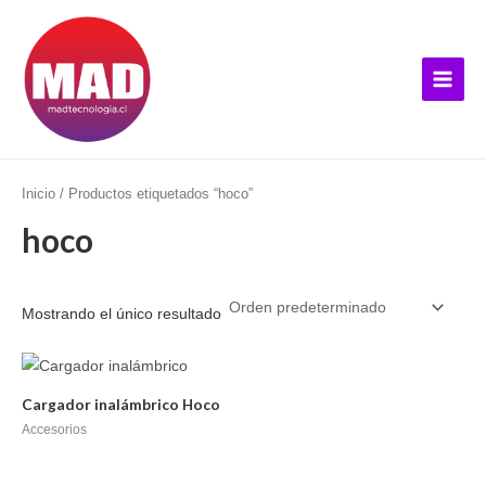
Ir
B
Main
al
u
Menu
contenido
s
c
a
r
p
Inicio
/ Productos etiquetados “hoco”
o
hoco
r
:
Mostrando el único resultado
Cargador inalámbrico Hoco
Accesorios