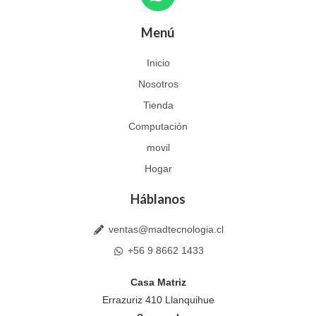
h
a
Menú
t
s
Inicio
a
Nosotros
p
p
Tienda
Computación
movil
Hogar
Háblanos
ventas@madtecnologia.cl
+56 9 8662 1433
Casa Matriz
Errazuriz 410 Llanquihue