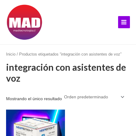
Ir
B
Main
al
u
Menu
contenido
s
c
a
r
p
Inicio
/ Productos etiquetados “integración con asistentes de voz”
o
integración con asistentes de
r
voz
:
Mostrando el único resultado