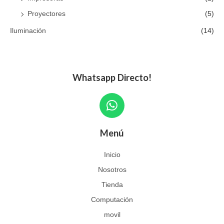
Proyectores
(5)
Iluminación
(14)
Whatsapp Directo!
W
h
a
Menú
t
s
Inicio
a
Nosotros
p
p
Tienda
Computación
movil