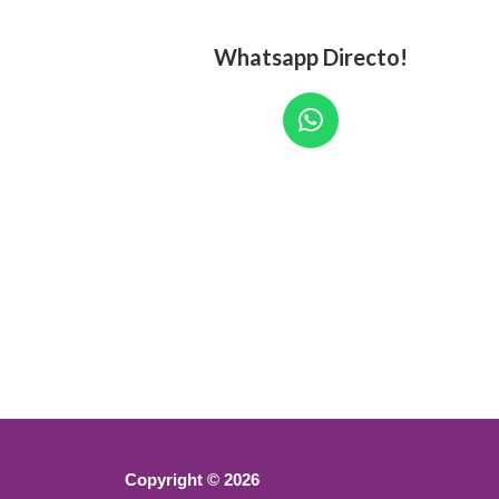
Whatsapp Directo!
W
h
a
t
s
a
p
p
Copyright © 2026