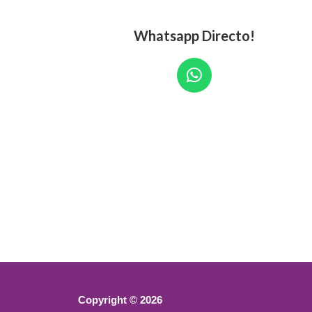
Whatsapp Directo!
W
h
a
t
s
a
p
p
Copyright © 2026