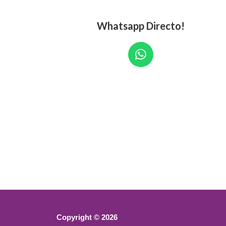
Whatsapp Directo!
W
h
a
t
s
a
p
p
Copyright © 2026