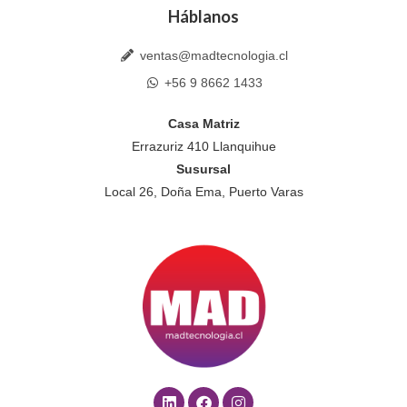
Háblanos
ventas@madtecnologia.cl
+56 9 8662 1433
Casa Matriz
Errazuriz 410 Llanquihue
Susursal
Local 26, Doña Ema, Puerto Varas
L
F
I