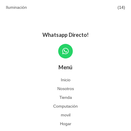
Iluminación
(14)
Whatsapp Directo!
W
h
a
Menú
t
s
Inicio
a
Nosotros
p
p
Tienda
Computación
movil
Hogar