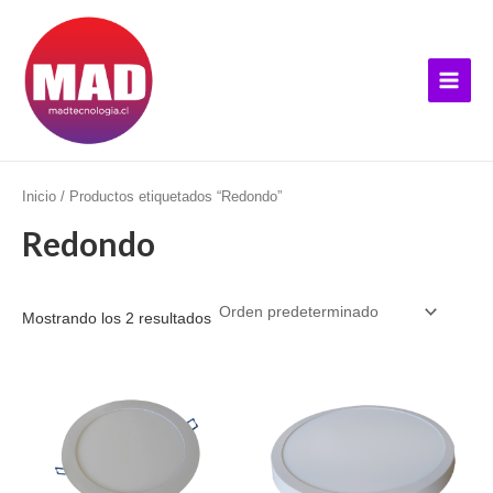
Ir
B
Main
al
u
Menu
contenido
s
c
a
r
p
Inicio
/ Productos etiquetados “Redondo”
o
Redondo
r
:
Mostrando los 2 resultados