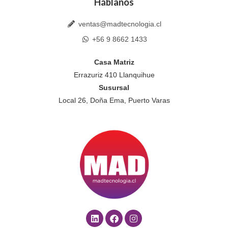
Háblanos
ventas@madtecnologia.cl
+56 9 8662 1433
Casa Matriz
Errazuriz 410 Llanquihue
Susursal
Local 26, Doña Ema, Puerto Varas
L
F
I
i
a
n