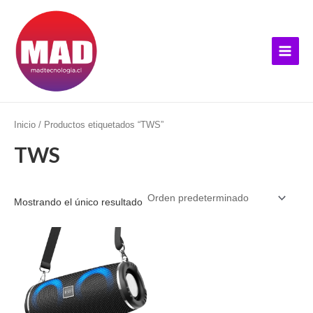
Ir
B
Main
al
u
Menu
contenido
s
c
a
r
p
Inicio
/ Productos etiquetados “TWS”
o
TWS
r
:
Mostrando el único resultado