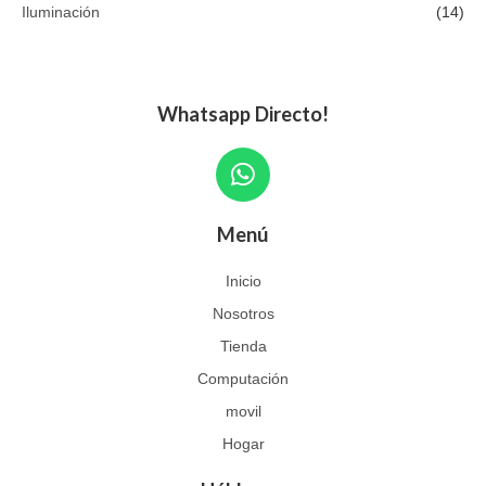
Iluminación
(14)
Whatsapp Directo!
W
h
a
Menú
t
s
Inicio
a
Nosotros
p
p
Tienda
Computación
movil
Hogar