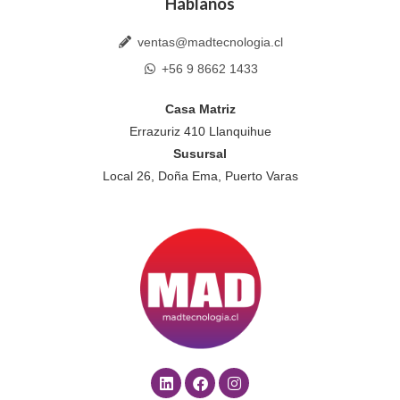
Háblanos
ventas@madtecnologia.cl
+56 9 8662 1433
Casa Matriz
Errazuriz 410 Llanquihue
Susursal
Local 26, Doña Ema, Puerto Varas
L
F
I
i
a
n