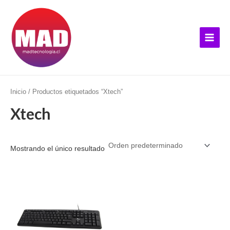
Ir
B
Main
al
u
Menu
contenido
s
c
a
r
p
Inicio
/ Productos etiquetados “Xtech”
o
Xtech
r
:
Mostrando el único resultado