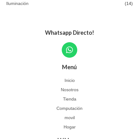
Iluminación
(14)
Whatsapp Directo!
W
h
a
Menú
t
s
Inicio
a
Nosotros
p
p
Tienda
Computación
movil
Hogar