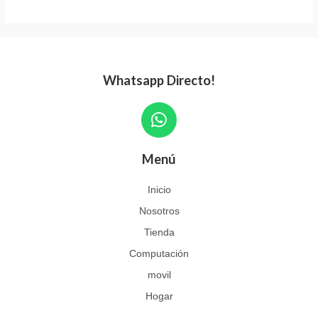
Whatsapp Directo!
W
h
a
Menú
t
s
Inicio
a
Nosotros
p
p
Tienda
Computación
movil
Hogar