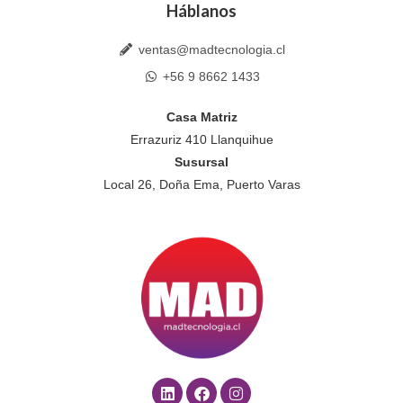
Háblanos
ventas@madtecnologia.cl
+56 9 8662 1433
Casa Matriz
Errazuriz 410 Llanquihue
Susursal
Local 26, Doña Ema, Puerto Varas
L
F
I
i
a
n