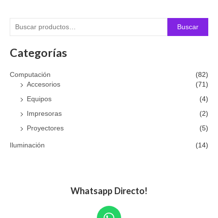
Buscar
Categorías
Computación
(82)
Accesorios
(71)
Equipos
(4)
Impresoras
(2)
Proyectores
(5)
Iluminación
(14)
Whatsapp Directo!
W