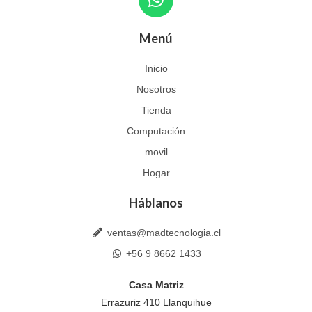
h
a
Menú
t
s
Inicio
a
Nosotros
p
p
Tienda
Computación
movil
Hogar
Háblanos
ventas@madtecnologia.cl
+56 9 8662 1433
Casa Matriz
Errazuriz 410 Llanquihue