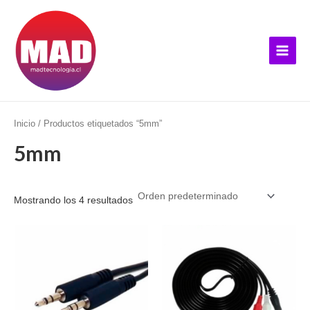
Ir
B
Main
al
u
Menu
contenido
s
c
a
r
p
Inicio
/ Productos etiquetados “5mm”
o
5mm
r
:
Mostrando los 4 resultados