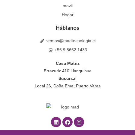
movil
Hogar
Háblanos
ventas@madtecnologia.cl
+56 9 8662 1433
Casa Matriz
Errazuriz 410 Llanquihue
Susursal
Local 26, Doña Ema, Puerto Varas
L
F
I
i
a
n
n
c
s
k
e
t