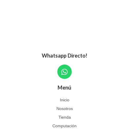
Whatsapp Directo!
W
h
a
Menú
t
s
Inicio
a
Nosotros
p
p
Tienda
Computación