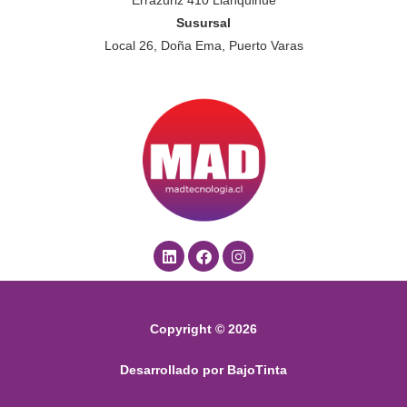
Errazuriz 410 Llanquihue
Susursal
Local 26, Doña Ema, Puerto Varas
L
F
I
i
a
n
n
c
s
k
e
t
e
b
a
d
o
g
Copyright © 2026
i
o
r
n
k
a
m
Desarrollado por BajoTinta