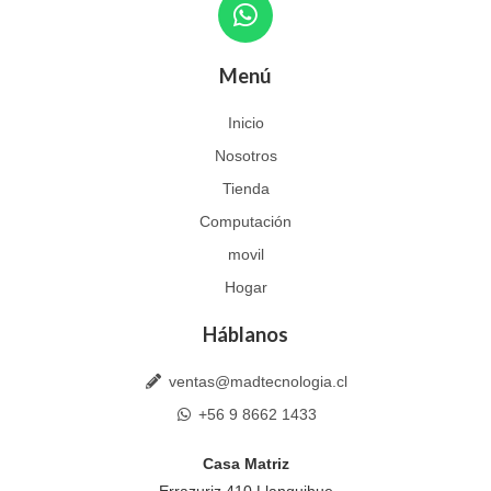
h
a
Menú
t
s
Inicio
a
Nosotros
p
p
Tienda
Computación
movil
Hogar
Háblanos
ventas@madtecnologia.cl
+56 9 8662 1433
Casa Matriz