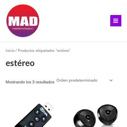
Ir
B
Main
al
u
Menu
contenido
s
c
a
r
p
Inicio
/ Productos etiquetados “estéreo”
o
estéreo
r
:
Mostrando los 3 resultados