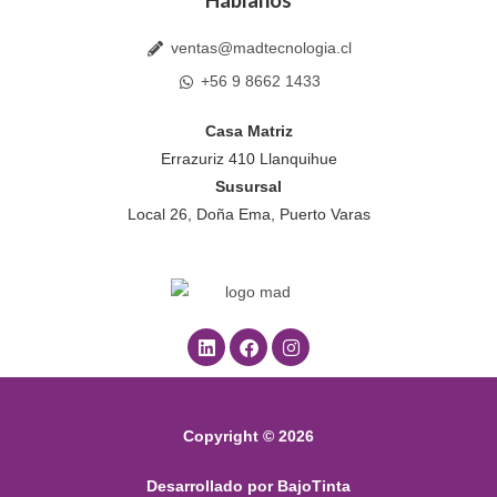
Háblanos
ventas@madtecnologia.cl
+56 9 8662 1433
Casa Matriz
Errazuriz 410 Llanquihue
Susursal
Local 26, Doña Ema, Puerto Varas
L
F
I
i
a
n
n
c
s
k
e
t
e
b
a
d
o
g
Copyright © 2026
i
o
r
n
k
a
m
Desarrollado por BajoTinta